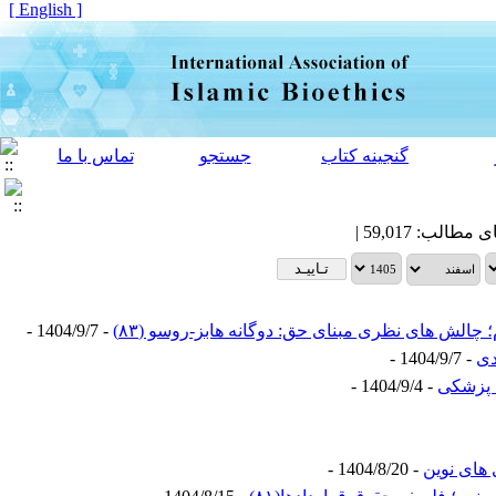
[ English ]
گنجینه کتاب
جستجو
تماس با ما
لش های نظری مبنای حق: دوگانه هابز-روسو (۸۳)
- 1404/9/7 -
- 1404/9/7 -
 پزشکی
- 1404/9/4 -
های نوین
- 1404/8/20 -