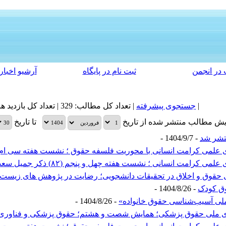
در انجمن
ثبت نام در پایگاه
آرشیو اخبار
|
جستجوی پیشرفته
| تعداد کل مطالب: 329 | تعداد کل بازدید های مطالب: 59,017 |
یش مطالب منتشر شده از تاریخ
تا تاریخ
تشر شد
- 1404/9/7 -
علمی کرامت انسانی با محوریت فلسفه حقوق ؛ نشست هفته سی ام؛ چا
امت انسانی ؛ نشست هفته چهل و پنجم (۸۲) ذکر جمیل سعدی
ی حقوق و اخلاق در تحقیقات دانشجویی؛ رضایت در پژوهش های زیست
وق کودک
- 1404/8/26 -
لی آسیب‌شناسی حقوق خانواده»
- 1404/8/26 -
ی ملی حقوق پزشکی؛ همایش شصت و هشتم؛ حقوق پزشکی و فناوری 